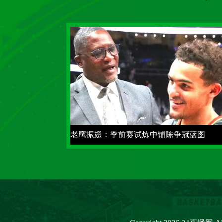
老鹰振翅：季前赛试炼中铺陈争冠蓝图