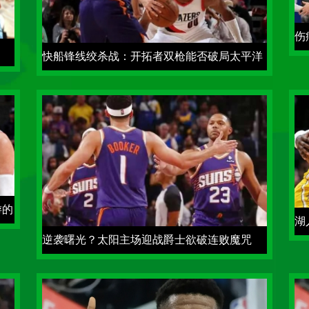
伤
快船锋线绞杀战：开拓者双枪能否破局太平洋
进
对决？
游的
湖
逆袭曙光？太阳主场迎战爵士欲破连败魔咒