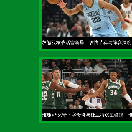
灰熊双核战活塞新星：攻防节奏与阵容深度
终极博弈
雄鹿VS火箭：字母哥与杜兰特双星碰撞，
主宰布拉德利中心？