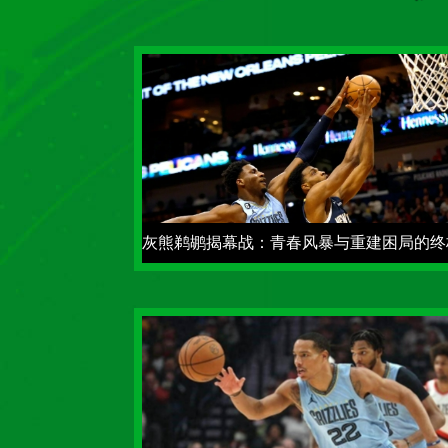
灰熊鹈鹕揭幕战：青春风暴与重建困局的终
碰撞