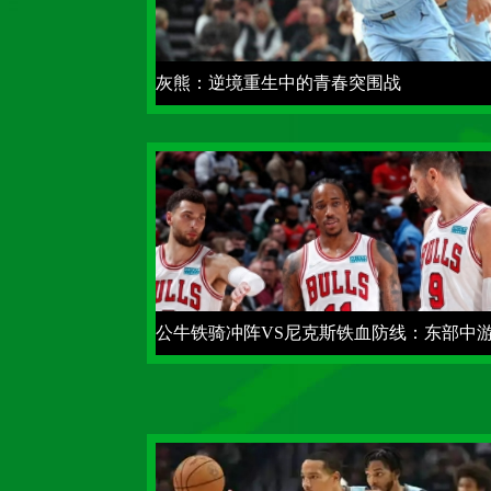
灰熊：逆境重生中的青春突围战
公牛铁骑冲阵VS尼克斯铁血防线：东部中
攻防博弈