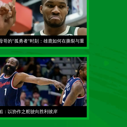
母哥的"孤勇者"时刻：雄鹿如何在撕裂与重
中寻找答案
船：以协作之舵驶向胜利彼岸