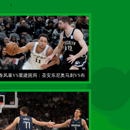
春风暴VS重建困局：圣安东尼奥马刺VS布
克林篮网2025赛季首战前瞻