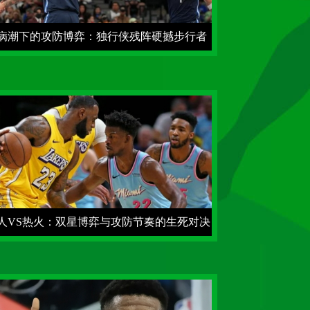
病潮下的攻防博弈：独行侠残阵硬撼步行者
攻风暴
人VS热火：双星博弈与攻防节奏的生死对决