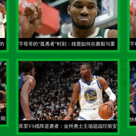
的
字母哥的"孤勇者"时刻：雄鹿如何在撕裂与重
字
构中寻找答案
构
谁能
快
库里VS残阵逆袭者：金州勇士主场迎战印第安