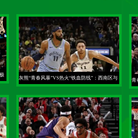
极
灰熊“青春风暴”VS热火“铁血防线”：西南区与
青
东南区的激情碰撞
鲁